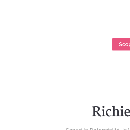
Scop
Richi