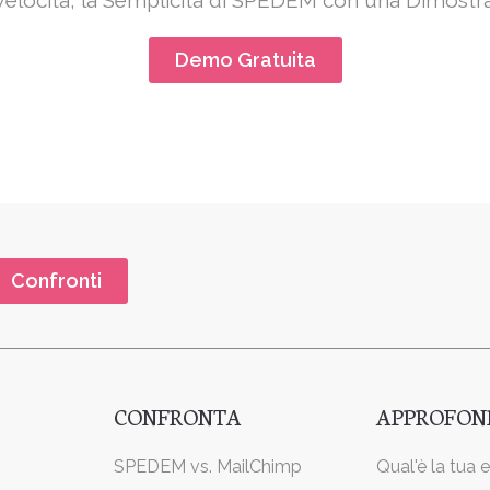
a Velocità, la Semplicità di SPEDEM con una Dimostr
Demo Gratuita
Confronti
CONFRONTA
APPROFOND
SPEDEM vs. MailChimp
Qual'è la tua 