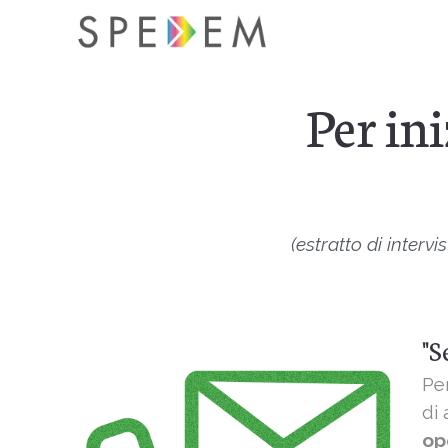
Per in
(estratto di interv
"S
Pe
di
op