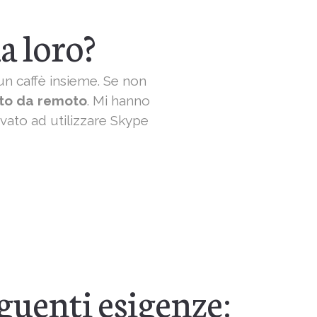
a loro?
un caffè insieme. Se non
tto da remoto
. Mi hanno
vato ad utilizzare Skype
eguenti esigenze: