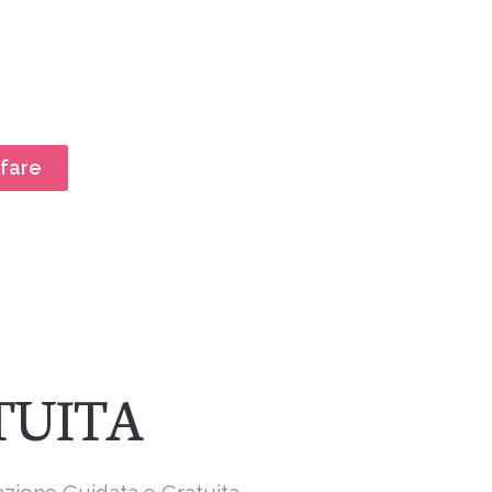
sfare
ATUITA