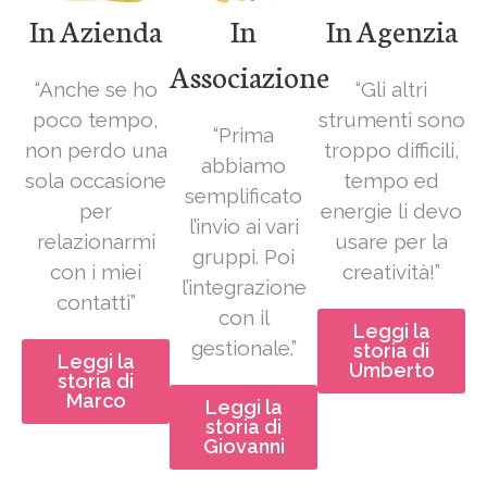
In Azienda
In
In Agenzia
Associazione
“Anche se ho
“Gli altri
poco tempo,
strumenti sono
“Prima
non perdo una
troppo difficili,
abbiamo
sola occasione
tempo ed
semplificato
per
energie li devo
l’invio ai vari
relazionarmi
usare per la
gruppi. Poi
con i miei
creatività!”
l’integrazione
contatti”
con il
Leggi la
gestionale.”
storia di
Leggi la
Umberto
storia di
Marco
Leggi la
storia di
Giovanni